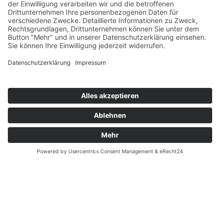
Wege bis hin zum*zur
Steuerberater*in
Wir benötigen Ihre Zustimmung,
um den YouTube Video-Service zu
laden!
Wir verwenden einen Service eines
Drittanbieters, um Videoinhalte
einzubetten. Dieser Service kann Daten zu
Ihren Aktivitäten sammeln. Bitte lesen Sie
die Details durch und stimmen Sie der
Nutzung des Service zu, um dieses Video
anzusehen.
Mehr Informationen