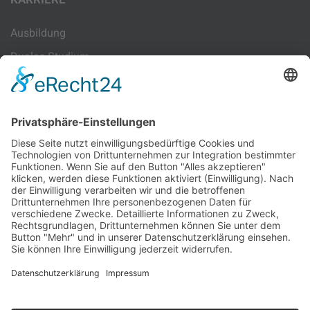
Ausbildung
Duales Studium
Sachbearbeitung
Lohn-Sachbearbeitung
INFORMATIONEN
Newsletteranmeldung
Kontakt
Datenschutz
Impressum
© 2026 Peggau Bernhard Spormann Steuerberatungsgesellschaft
Partnerschaft mbB