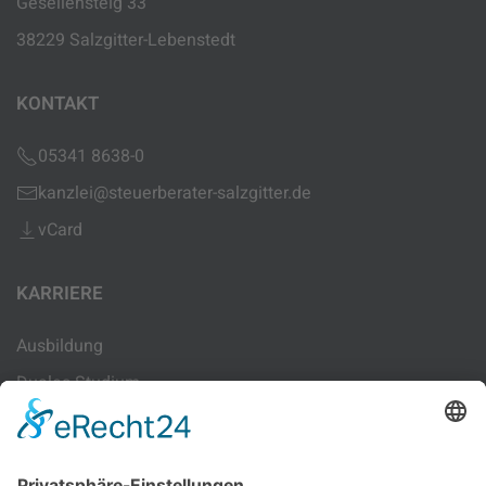
Gesellensteig 33
38229 Salzgitter-Lebenstedt
KONTAKT
05341 8638-0
kanzlei@steuerberater-salzgitter.de
vCard
KARRIERE
Ausbildung
Duales Studium
Sachbearbeitung
Lohn-Sachbearbeitung