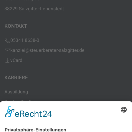
38229 Salzgitter-Lebenstedt
KONTAKT
05341 8638-0
kanzlei@steuerberater-salzgitter.de
vCard
KARRIERE
Ausbildung
Duales Studium
Sachbearbeitung
Lohn-Sachbearbeitung