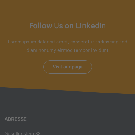
Follow Us on LinkedIn
Lorem ipsum dolor sit amet, consetetur sadipscing sed
diam nonumy eirmod tempor invidunt
Visit our page
ADRESSE
Gesellensteig 33