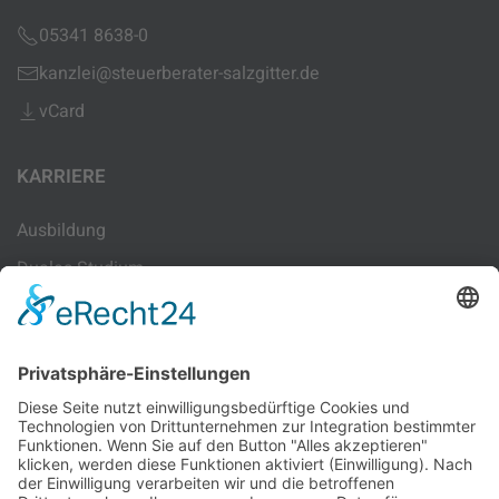
05341 8638-0
kanzlei@steuerberater-salzgitter.de
vCard
KARRIERE
Ausbildung
Duales Studium
Sachbearbeitung
Lohn-Sachbearbeitung
INFORMATIONEN
Newsletteranmeldung