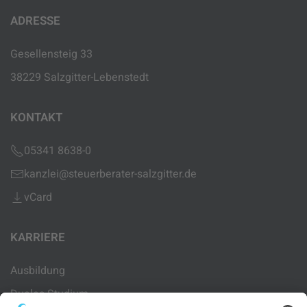
ADRESSE
Gesellensteig 33
38229 Salzgitter-Lebenstedt
KONTAKT
05341 8638-0
kanzlei@steuerberater-salzgitter.de
vCard
KARRIERE
Ausbildung
Duales Studium